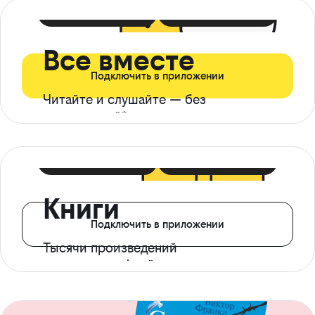
399 ₽ в мес
21 ₽ в день
Все вместе
Подключить в приложении
Читайте и слушайте — без
ограничений*
299 ₽ в мес
14 ₽ в день
Книги
Подключить в приложении
Тысячи произведений
с доступом офлайн