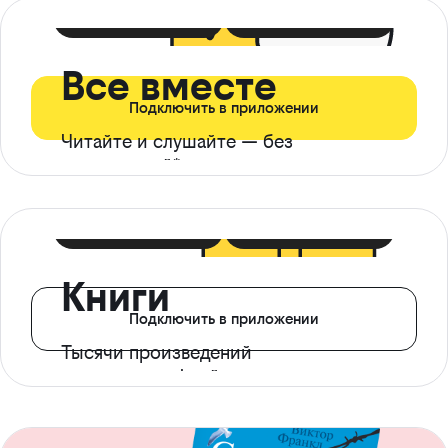
399 ₽ в мес
21 ₽ в день
Все вместе
Подключить в приложении
Читайте и слушайте — без
ограничений*
299 ₽ в мес
14 ₽ в день
Книги
Подключить в приложении
Тысячи произведений
с доступом офлайн