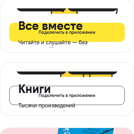
399 ₽ в мес
21 ₽ в день
Все вместе
Подключить в приложении
Читайте и слушайте — без
ограничений*
299 ₽ в мес
14 ₽ в день
Книги
Подключить в приложении
Тысячи произведений
с доступом офлайн