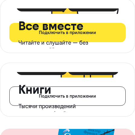
399 ₽ в мес
21 ₽ в день
Все вместе
Подключить в приложении
Читайте и слушайте — без
ограничений*
299 ₽ в мес
14 ₽ в день
Книги
Подключить в приложении
Тысячи произведений
с доступом офлайн