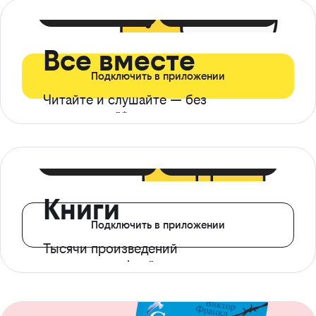
399 ₽ в мес
21 ₽ в день
Все вместе
Подключить в приложении
Читайте и слушайте — без
ограничений*
299 ₽ в мес
14 ₽ в день
Книги
Подключить в приложении
Тысячи произведений
с доступом офлайн