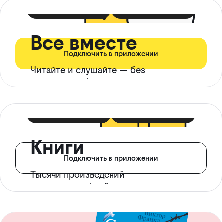
399 ₽ в мес
21 ₽ в день
Все вместе
Подключить в приложении
Читайте и слушайте — без
ограничений*
299 ₽ в мес
14 ₽ в день
Книги
Подключить в приложении
Тысячи произведений
с доступом офлайн