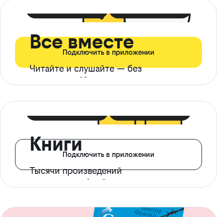
399 ₽ в мес
21 ₽ в день
Все вместе
Подключить в приложении
Читайте и слушайте — без
ограничений*
299 ₽ в мес
14 ₽ в день
Книги
Подключить в приложении
Тысячи произведений
с доступом офлайн