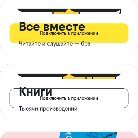
399 ₽ в мес
21 ₽ в день
Все вместе
Подключить в приложении
Читайте и слушайте — без
ограничений*
299 ₽ в мес
14 ₽ в день
Книги
Подключить в приложении
Тысячи произведений
с доступом офлайн