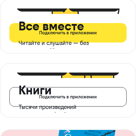
399 ₽ в мес
21 ₽ в день
Все вместе
Подключить в приложении
Читайте и слушайте — без
ограничений*
299 ₽ в мес
14 ₽ в день
Книги
Подключить в приложении
Тысячи произведений
с доступом офлайн