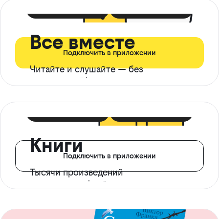
399 ₽ в мес
21 ₽ в день
Все вместе
Подключить в приложении
Читайте и слушайте — без
ограничений*
299 ₽ в мес
14 ₽ в день
Книги
Подключить в приложении
Тысячи произведений
с доступом офлайн