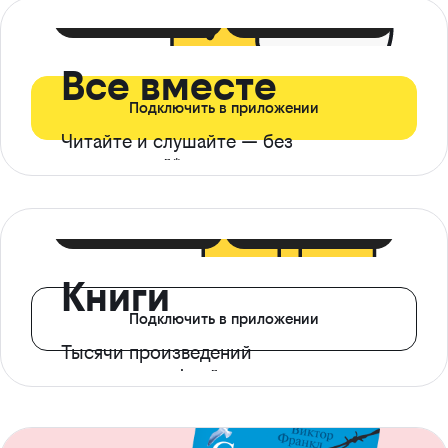
399 ₽ в мес
21 ₽ в день
Все вместе
Подключить в приложении
Читайте и слушайте — без
ограничений*
299 ₽ в мес
14 ₽ в день
Книги
Подключить в приложении
Тысячи произведений
с доступом офлайн