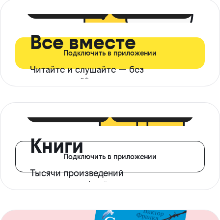
399 ₽ в мес
21 ₽ в день
Все вместе
Подключить в приложении
Читайте и слушайте — без
ограничений*
299 ₽ в мес
14 ₽ в день
Книги
Подключить в приложении
Тысячи произведений
с доступом офлайн