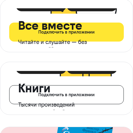
399 ₽ в мес
21 ₽ в день
Все вместе
Подключить в приложении
Читайте и слушайте — без
ограничений*
299 ₽ в мес
14 ₽ в день
Книги
Подключить в приложении
Тысячи произведений
с доступом офлайн