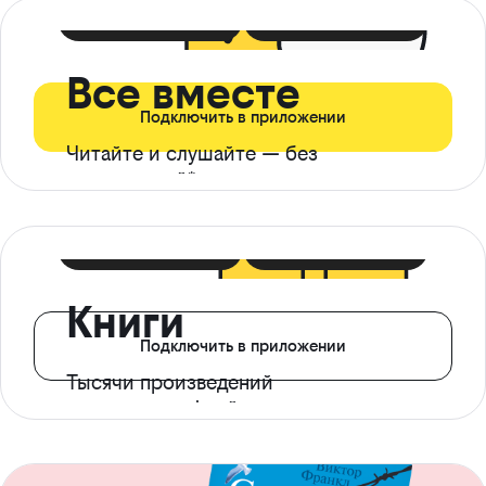
399 ₽ в мес
21 ₽ в день
Все вместе
Подключить в приложении
Читайте и слушайте — без
ограничений*
299 ₽ в мес
14 ₽ в день
Книги
Подключить в приложении
Тысячи произведений
с доступом офлайн