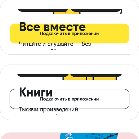
399 ₽ в мес
21 ₽ в день
Все вместе
Подключить в приложении
Читайте и слушайте — без
ограничений*
299 ₽ в мес
14 ₽ в день
Книги
Подключить в приложении
Тысячи произведений
с доступом офлайн