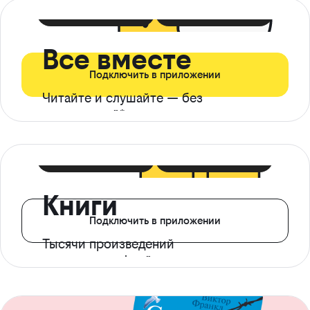
399 ₽ в мес
21 ₽ в день
Все вместе
Подключить в приложении
Читайте и слушайте — без
ограничений*
299 ₽ в мес
14 ₽ в день
Книги
Подключить в приложении
Тысячи произведений
с доступом офлайн