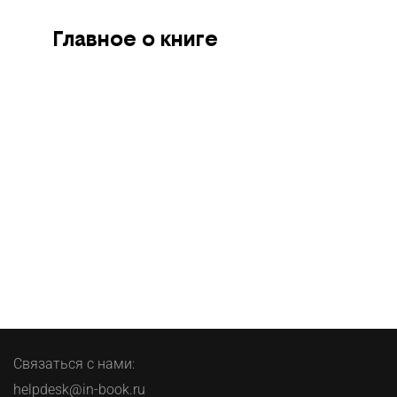
Главное о книге
Связаться с нами:
helpdesk@in-book.ru