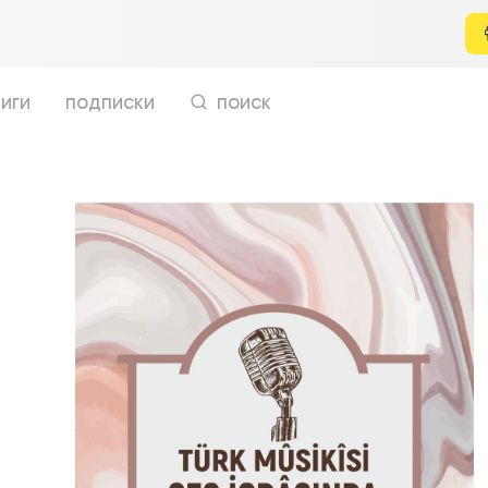
иги
подписки
поиск