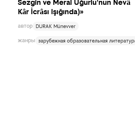
Sezgin ve Meral Uğurlu'nun Nevâ
Kâr İcrâsı Işığında)»
автор
DURAK Münevver
жанры
зарубежная образовательная литератур