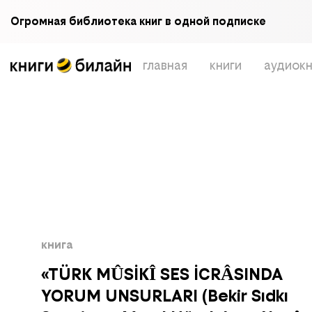
Огромная библиотека книг в одной подписке
главная
книги
аудиокн
книга
«TÜRK MÛSİKÎ SES İCRÂSINDA
YORUM UNSURLARI (Bekir Sıdkı