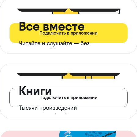
399 ₽ в мес
21 ₽ в день
Все вместе
Подключить в приложении
Читайте и слушайте — без
ограничений*
299 ₽ в мес
14 ₽ в день
Книги
Подключить в приложении
Тысячи произведений
с доступом офлайн