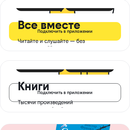
399 ₽ в мес
21 ₽ в день
Все вместе
Подключить в приложении
Читайте и слушайте — без
ограничений*
299 ₽ в мес
14 ₽ в день
Книги
Подключить в приложении
Тысячи произведений
с доступом офлайн