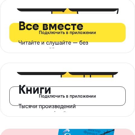
399 ₽ в мес
21 ₽ в день
Все вместе
Подключить в приложении
Читайте и слушайте — без
ограничений*
299 ₽ в мес
14 ₽ в день
Книги
Подключить в приложении
Тысячи произведений
с доступом офлайн