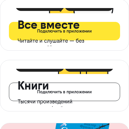
399 ₽ в мес
21 ₽ в день
Все вместе
Подключить в приложении
Читайте и слушайте — без
ограничений*
299 ₽ в мес
14 ₽ в день
Книги
Подключить в приложении
Тысячи произведений
с доступом офлайн