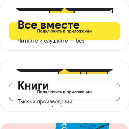
399 ₽ в мес
21 ₽ в день
Все вместе
Подключить в приложении
Читайте и слушайте — без
ограничений*
299 ₽ в мес
14 ₽ в день
Книги
Подключить в приложении
Тысячи произведений
с доступом офлайн