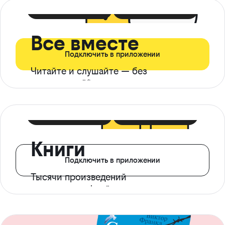
399 ₽ в мес
21 ₽ в день
Все вместе
Подключить в приложении
Читайте и слушайте — без
ограничений*
299 ₽ в мес
14 ₽ в день
Книги
Подключить в приложении
Тысячи произведений
с доступом офлайн