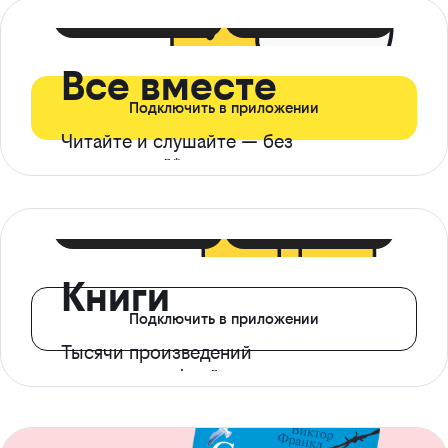
399 ₽ в мес
21 ₽ в день
Все вместе
Подключить в приложении
Читайте и слушайте — без
ограничений*
299 ₽ в мес
14 ₽ в день
Книги
Подключить в приложении
Тысячи произведений
с доступом офлайн