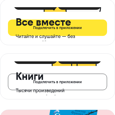
399 ₽ в мес
21 ₽ в день
Все вместе
Подключить в приложении
Читайте и слушайте — без
ограничений*
299 ₽ в мес
14 ₽ в день
Книги
Подключить в приложении
Тысячи произведений
с доступом офлайн