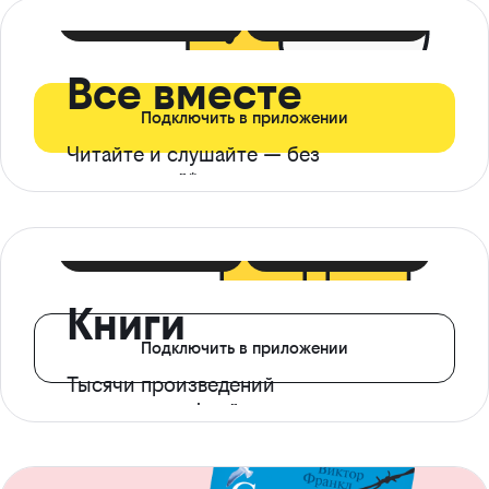
399 ₽ в мес
21 ₽ в день
Все вместе
Подключить в приложении
Читайте и слушайте — без
ограничений*
299 ₽ в мес
14 ₽ в день
Книги
Подключить в приложении
Тысячи произведений
с доступом офлайн