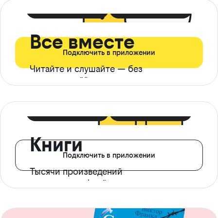
399 ₽ в мес
21 ₽ в день
Все вместе
Подключить в приложении
Читайте и слушайте — без
ограничений*
299 ₽ в мес
14 ₽ в день
Книги
Подключить в приложении
Тысячи произведений
с доступом офлайн