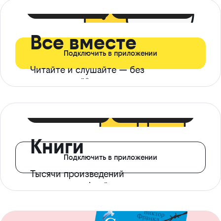
399 ₽ в мес
21 ₽ в день
Все вместе
Подключить в приложении
Читайте и слушайте — без
ограничений*
299 ₽ в мес
14 ₽ в день
Книги
Подключить в приложении
Тысячи произведений
с доступом офлайн