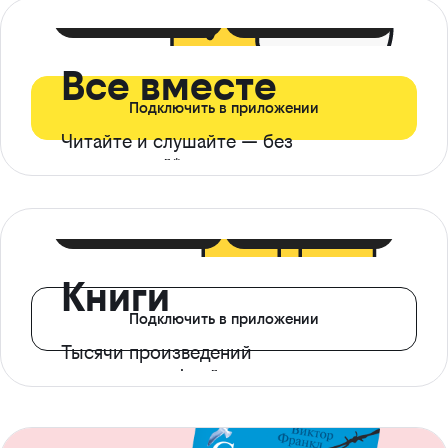
399 ₽ в мес
21 ₽ в день
Все вместе
Подключить в приложении
Читайте и слушайте — без
ограничений*
299 ₽ в мес
14 ₽ в день
Книги
Подключить в приложении
Тысячи произведений
с доступом офлайн