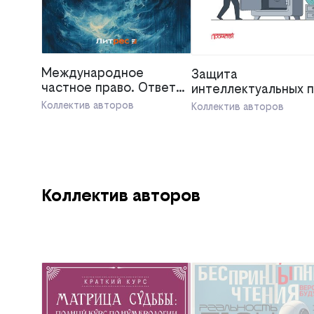
Международное
Защита
частное право. Ответы
интеллектуальных 
на экзаменационные
в сфере цифровых
Коллектив авторов
Коллектив авторов
вопросы
инноваций
Коллектив авторов