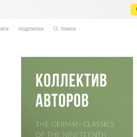
иги
подписки
поиск