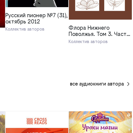
Русский пионер №7 (31),
октябрь 2012
Флора Нижнего
Коллектив авторов
Поволжья. Том 3. Часть
1. Спайнолепестные
Коллектив авторов
двудольные сосудистые
растения (Pyrolaceae –
Campanulaceae)
все
аудиокниги
автора