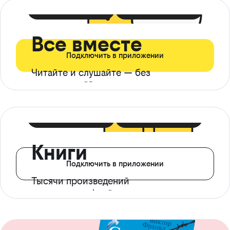
399 ₽ в мес
21 ₽ в день
Все вместе
Подключить в приложении
Читайте и слушайте — без
ограничений*
299 ₽ в мес
14 ₽ в день
Книги
Подключить в приложении
Тысячи произведений
с доступом офлайн