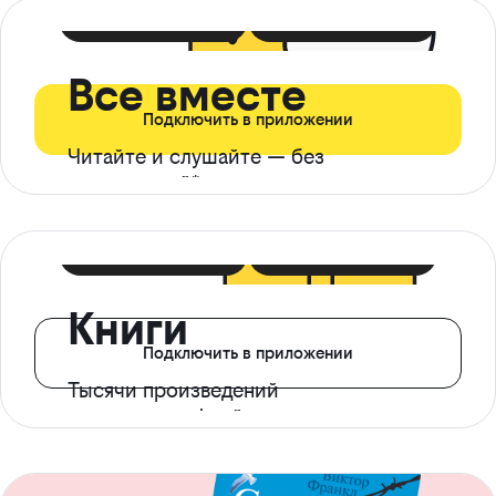
399 ₽ в мес
21 ₽ в день
Все вместе
Подключить в приложении
Читайте и слушайте — без
ограничений*
299 ₽ в мес
14 ₽ в день
Книги
Подключить в приложении
Тысячи произведений
с доступом офлайн