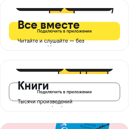
399 ₽ в мес
21 ₽ в день
Все вместе
Подключить в приложении
Читайте и слушайте — без
ограничений*
299 ₽ в мес
14 ₽ в день
Книги
Подключить в приложении
Тысячи произведений
с доступом офлайн