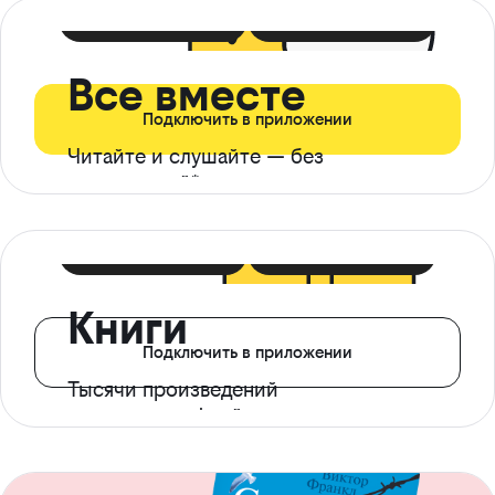
399 ₽ в мес
21 ₽ в день
Все вместе
Подключить в приложении
Читайте и слушайте — без
ограничений*
299 ₽ в мес
14 ₽ в день
Книги
Подключить в приложении
Тысячи произведений
с доступом офлайн