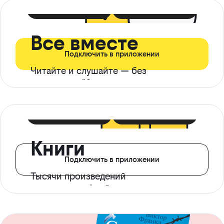
399 ₽ в мес
21 ₽ в день
Все вместе
Подключить в приложении
Читайте и слушайте — без
ограничений*
299 ₽ в мес
14 ₽ в день
Книги
Подключить в приложении
Тысячи произведений
с доступом офлайн