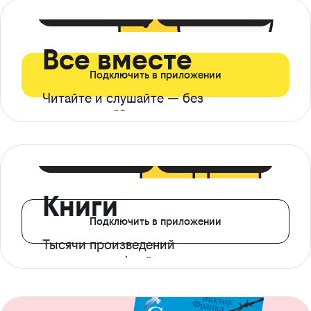
399 ₽ в мес
21 ₽ в день
Все вместе
Подключить в приложении
Читайте и слушайте — без
ограничений*
299 ₽ в мес
14 ₽ в день
Книги
Подключить в приложении
Тысячи произведений
с доступом офлайн