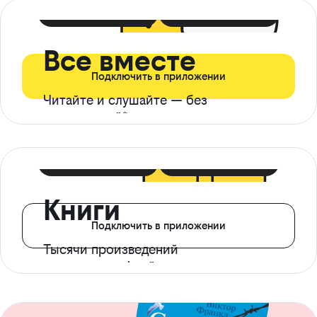
399 ₽ в мес
21 ₽ в день
Все вместе
Подключить в приложении
Читайте и слушайте — без
ограничений*
299 ₽ в мес
14 ₽ в день
Книги
Подключить в приложении
Тысячи произведений
с доступом офлайн