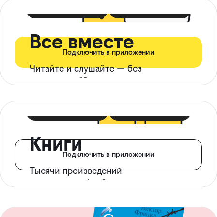
399 ₽ в мес
21 ₽ в день
Все вместе
Подключить в приложении
Читайте и слушайте — без
ограничений*
299 ₽ в мес
14 ₽ в день
Книги
Подключить в приложении
Тысячи произведений
с доступом офлайн