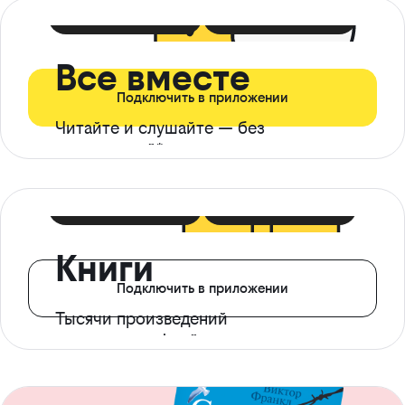
399 ₽ в мес
21 ₽ в день
Все вместе
Подключить в приложении
Читайте и слушайте — без
ограничений*
299 ₽ в мес
14 ₽ в день
Книги
Подключить в приложении
Тысячи произведений
с доступом офлайн