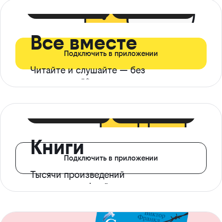
399 ₽ в мес
21 ₽ в день
Все вместе
Подключить в приложении
Читайте и слушайте — без
ограничений*
299 ₽ в мес
14 ₽ в день
Книги
Подключить в приложении
Тысячи произведений
с доступом офлайн