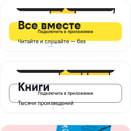
399 ₽ в мес
21 ₽ в день
Все вместе
Подключить в приложении
Читайте и слушайте — без
ограничений*
299 ₽ в мес
14 ₽ в день
Книги
Подключить в приложении
Тысячи произведений
с доступом офлайн