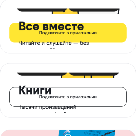
399 ₽ в мес
21 ₽ в день
Все вместе
Подключить в приложении
Читайте и слушайте — без
ограничений*
299 ₽ в мес
14 ₽ в день
Книги
Подключить в приложении
Тысячи произведений
с доступом офлайн