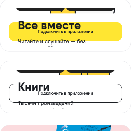
399 ₽ в мес
21 ₽ в день
Все вместе
Подключить в приложении
Читайте и слушайте — без
ограничений*
299 ₽ в мес
14 ₽ в день
Книги
Подключить в приложении
Тысячи произведений
с доступом офлайн