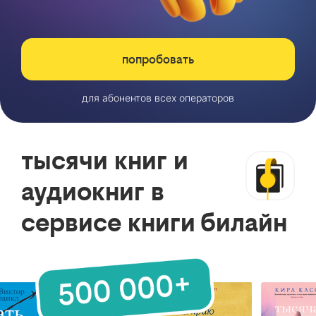
попробовать
для абонентов всех операторов
тысячи книг и
аудиокниг в
сервисе книги билайн