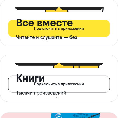
399 ₽ в мес
21 ₽ в день
Все вместе
Подключить в приложении
Читайте и слушайте — без
ограничений*
299 ₽ в мес
14 ₽ в день
Книги
Подключить в приложении
Тысячи произведений
с доступом офлайн