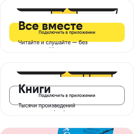
399 ₽ в мес
21 ₽ в день
Все вместе
Подключить в приложении
Читайте и слушайте — без
ограничений*
299 ₽ в мес
14 ₽ в день
Книги
Подключить в приложении
Тысячи произведений
с доступом офлайн