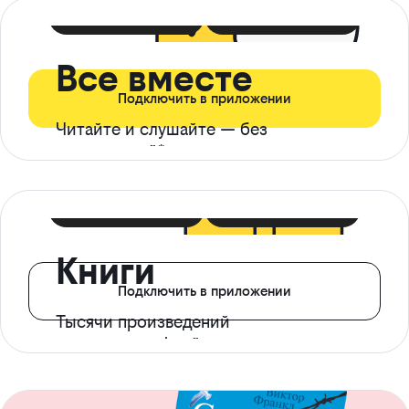
399 ₽ в мес
21 ₽ в день
Все вместе
Подключить в приложении
Читайте и слушайте — без
ограничений*
299 ₽ в мес
14 ₽ в день
Книги
Подключить в приложении
Тысячи произведений
с доступом офлайн