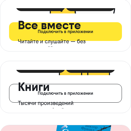
399 ₽ в мес
21 ₽ в день
Все вместе
Подключить в приложении
Читайте и слушайте — без
ограничений*
299 ₽ в мес
14 ₽ в день
Книги
Подключить в приложении
Тысячи произведений
с доступом офлайн