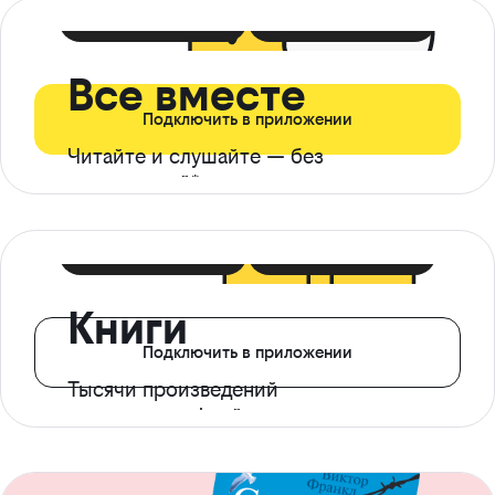
399 ₽ в мес
21 ₽ в день
Все вместе
Подключить в приложении
Читайте и слушайте — без
ограничений*
299 ₽ в мес
14 ₽ в день
Книги
Подключить в приложении
Тысячи произведений
с доступом офлайн