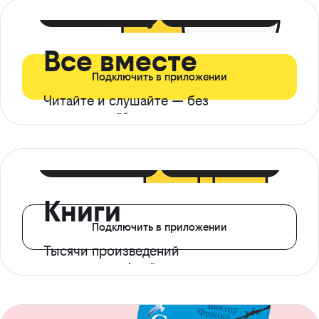
399 ₽ в мес
21 ₽ в день
Все вместе
Подключить в приложении
Читайте и слушайте — без
ограничений*
299 ₽ в мес
14 ₽ в день
Книги
Подключить в приложении
Тысячи произведений
с доступом офлайн