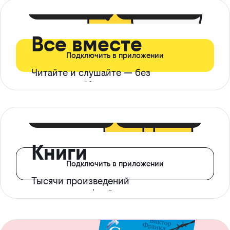
399 ₽ в мес
21 ₽ в день
Все вместе
Подключить в приложении
Читайте и слушайте — без
ограничений*
299 ₽ в мес
14 ₽ в день
Книги
Подключить в приложении
Тысячи произведений
с доступом офлайн